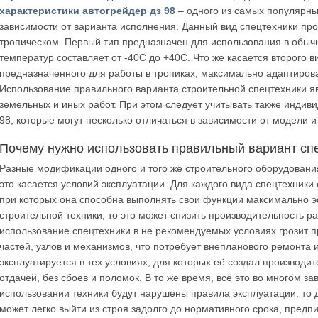
характеристики автогрейдер дз 98
– одного из самых популярны
зависимости от варианта исполнения. Данный вид спецтехники прои
тропическом. Первый тип предназначен для использования в обыч
температур составляет от -40С до +40С. Что же касается второго в
предназначенного для работы в тропиках, максимально адаптиров
Использование правильного варианта строительной спецтехники я
земельных и иных работ. При этом следует учитывать также индив
98, которые могут несколько отличаться в зависимости от модели и
Почему нужно использовать правильный вариант сп
Разные модификации одного и того же строительного оборудования
это касается условий эксплуатации. Для каждого вида спецтехник
при которых она способна выполнять свои функции максимально 
строительной техники, то это может снизить производительность ра
использование спецтехники в не рекомендуемых условиях грозит 
частей, узлов и механизмов, что потребует внепланового ремонта 
эксплуатируется в тех условиях, для которых её создал производи
отдачей, без сбоев и поломок. В то же время, всё это во многом з
использовании техники будут нарушены правила эксплуатации, то
может легко выйти из строя задолго до нормативного срока, пред