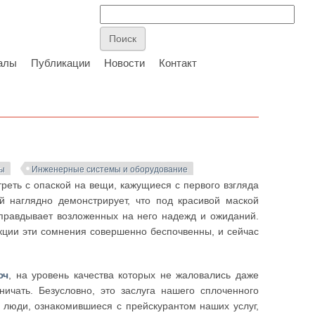
алы
Публикации
Новости
Контакт
ны
Инженерные системы и оборудование
реть с опаской на вещи, кажущиеся с первого взгляда
й наглядно демонстрирует, что под красивой маской
 оправдывает возложенных на него надежд и ожиданий.
укции эти сомнения совершенно беспочвенны, и сейчас
юч
, на уровень качества которых не жаловались даже
ичать. Безусловно, это заслуга нашего сплоченного
е люди, ознакомившиеся с прейскурантом наших услуг,