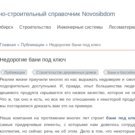
но-строительный справочник Novosibdom
ибирск
Строительство
Инженерные системы
Лесоматери
Вы здесь
Главная
»
Публикации
» Недорогие бани под ключ
Недорогие бани под ключ
Публикации
Строительство деревянных домов
Бани и бассей
Реалии жизни приучили многих из нас выражать недоверие и смот
подозрительно доступными. И, правда, опыт большинства люде
дешевого продукта скрывается его низкое качество, которое не
Что ж, так оно и есть, но все же по отношению к некоторой прод
мы постараемся доказать вам это на примере.
Наша компания на протяжении многих лет строит
бани под кл
самые придирчивые клиенты, с которыми нам довелось сотрудн
коллектив, но сейчас речь не об этом. Дело в том, что некоторы