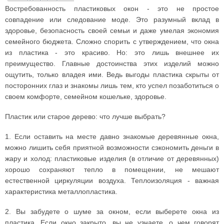
Востребованность пластиковых окон - это не простое
совпадение или следование моде. Это разумный вклад в
здоровье, безопасность своей семьи и даже умелая экономия
семейного бюджета. Сложно спорить с утверждением, что окна
из пластика - это красиво. Но: это лишь внешнее их
преимущество. Главные достоинства этих изделий можно
ощутить, только владея ими. Ведь выгоды пластика скрыты от
посторонних глаз и знакомы лишь тем, кто успел позаботиться о
своем комфорте, семейном кошельке, здоровье.
Пластик или старое дерево: что лучше выбрать?
1. Если оставить на месте давно знакомые деревянные окна,
можно лишить себя приятной возможности сэкономить деньги в
жару и холод: пластиковые изделия (в отличие от деревянных)
хорошо сохраняют тепло в помещении, не мешают
естественной циркуляции воздуха. Теплоизоляция - важная
характеристика металлопластика.
2. Вы забудете о шуме за окном, если выберете окна из
пластика. Если окно закрыто, вы не узнаете, о чем говорят