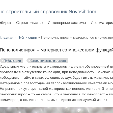
но-строительный справочник Novosibdom
ибирск
Строительство
Инженерные системы
Лесоматери
Вы здесь
Главная
»
Публикации
» Пенополистирол – материал со множеств
Пенополистирол – материал со множеством функци
Публикации
Строительство и ремонт
Идеальным утеплительным материалом является обыкновенный возд
проявляться в отсутствие конвекции, при неподвижности. Заключён
«обездвиженный», в таких условиях воздух будет иметь максималь
материалов с превосходными теплоизоляционными качествами можн
На рынке присутствует такой материал как пенополистирол. Это п
пенополистирол – то же самое, что и пенопласт. Но пенопласт – э
полимеров, а полистирол – самый широко используемый из них.