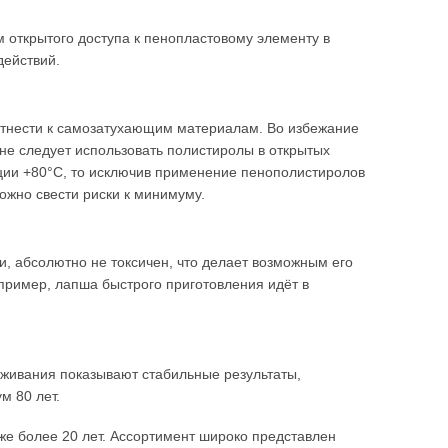
м открытого доступа к пенопластовому элементу в
действий.
тнести к самозатухающим материалам. Во избежание
не следует использовать полистиролы в открытых
ации +80°C, то исключив применение пенополистиролов
можно свести риски к минимуму.
, абсолютно не токсичен, что делает возможным его
ример, лапша быстрого приготовления идёт в
живания показывают стабильные результаты,
м 80 лет.
же более 20 лет. Ассортимент широко представлен