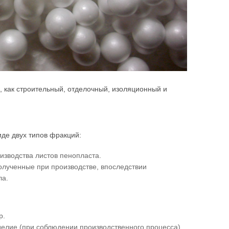
 как строительный, отделочный, изоляционный и
иде двух типов фракций:
изводства листов пенопласта.
олученные при производстве, впоследствии
ла.
р.
делие (при соблюдении производственного процесса)