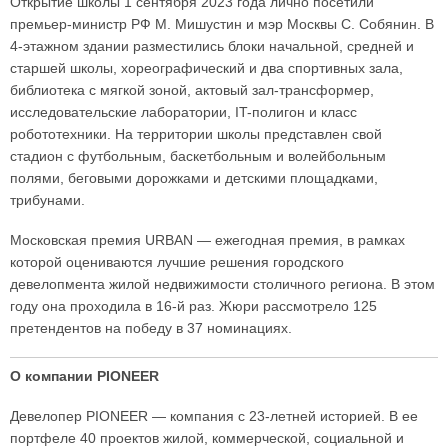
Открытие школы 1 сентября 2023 года лично посетили
премьер-министр РФ М. Мишустин и мэр Москвы С. Собянин. В
4-этажном здании разместились блоки начальной, средней и
старшей школы, хореографический и два спортивных зала,
библиотека с мягкой зоной, актовый зал-трансформер,
исследовательские лаборатории, IT-полигон и класс
робототехники. На территории школы представлен свой
стадион с футбольным, баскетбольным и волейбольным
полями, беговыми дорожками и детскими площадками,
трибунами.
Московская премия URBAN — ежегодная премия, в рамках
которой оцениваются лучшие решения городского
девелопмента жилой недвижимости столичного региона. В этом
году она проходила в 16-й раз. Жюри рассмотрело 125
претендентов на победу в 37 номинациях.
О компании PIONEER
Девелопер PIONEER — компания с 23-летней историей. В ее
портфеле 40 проектов жилой, коммерческой, социальной и