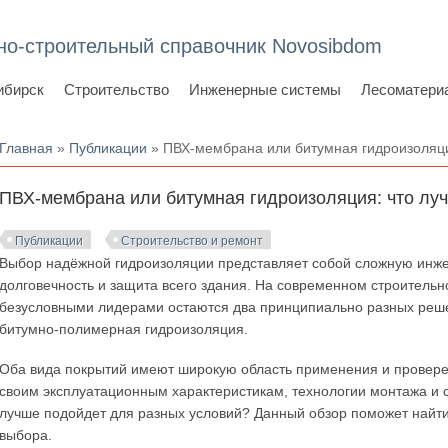
но-строительный справочник Novosibdom
ибирск
Строительство
Инженерные системы
Лесоматери
Вы здесь
Главная
»
Публикации
» ПВХ-мембрана или битумная гидроизоляци
ПВХ-мембрана или битумная гидроизоляция: что лу
Публикации
Строительство и ремонт
Выбор надёжной гидроизоляции представляет собой сложную инжен
долговечность и защита всего здания. На современном строитель
безусловными лидерами остаются два принципиально разных ре
битумно-полимерная гидроизоляция.
Оба вида покрытий имеют широкую область применения и провере
своим эксплуатационным характеристикам, технологии монтажа и 
лучше подойдет для разных условий? Данный обзор поможет найти 
выбора.