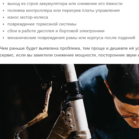
выход из строя аккумулятора или снижение его ёмкости
поломка контроллера или перегрев платы управления
износ мотор-колеса
повреждение тормозной системы
сбои в работе дисплея и бортовой электроники
механические повреждения рамы или корпуса после падений
Чем раньше будет выявлена проблема, тем проще и дешевле её ус
сервис, если вы заметили снижение мощности, посторонние звуки 