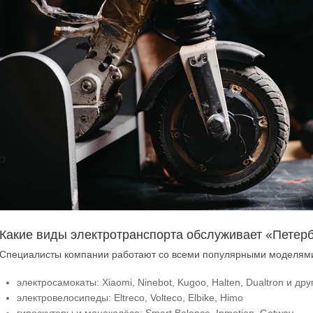
Какие виды электротранспорта обслуживает «Петер
Специалисты компании работают со всеми популярными моделями
электросамокаты: Xiaomi, Ninebot, Kugoo, Halten, Dualtron и дру
электровелосипеды: Eltreco, Volteco, Elbike, Himo