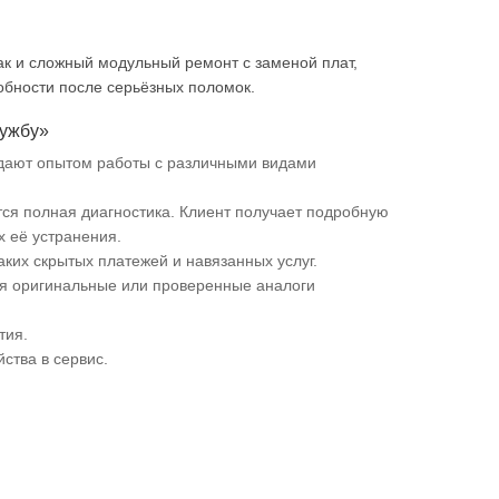
ак и сложный модульный ремонт с заменой плат,
обности после серьёзных поломок.
лужбу»
адают опытом работы с различными видами
тся полная диагностика. Клиент получает подробную
 её устранения.
аких скрытых платежей и навязанных услуг.
ся оригинальные или проверенные аналоги
тия.
ства в сервис.