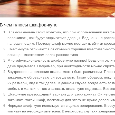
В чем плюсы шкафов-купе
В самом начале стоит отметить, что при использовании шкафа
переживать, как будут открываться дверцы. Ведь они не расп
направляющим. Поэтому шкаф можно поставить вблизи кровати
Шкафы-купе отличаются от обычных хорошей вместительность
оснащен множеством полок разного типа.
Многофункциональность шкафов-купе налицо! Ведь они отлич
даже предметов. Например, при необходимости можно спрятат
Внутреннее наполнение шкафа может быть различным. Плюс в 
заказчиком обговариваются все детали. Таким образом, покуп
их размеры, вид и так далее. В данном случае всегда есть воз
мебель в магазине, так и заказать шкаф-купе под заказ. Все з
Шкаф-купе превосходный вариант для узких комнат. Он не отни
закрывать такой шкаф, поскольку для этого не нужно дополнит
Нередко шкаф-купе используется с целью зонирования. В резу
комнату на необходимые зоны. В некоторых случаях зониров