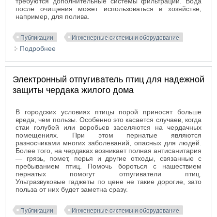
требуются дополнительные системы фильтрации. Вода
после очищения может использоваться в хозяйстве,
например, для полива.
Публикации
Инженерные системы и оборудование
Подробнее
о Септик для дачи Экорос – очистка сточных вод
без запаха и вреда природной среде
Электронный отпугиватель птиц для надежной
защиты чердака жилого дома
В городских условиях птицы порой приносят больше
вреда, чем пользы. Особенно это касается случаев, когда
стаи голубей или воробьев заселяются на чердачных
помещениях. При этом пернатые являются
разносчиками многих заболеваний, опасных для людей.
Более того, на чердаках возникает полная антисанитария
— грязь, помет, перья и другие отходы, связанные с
пребыванием птиц. Помочь бороться с нашествием
пернатых помогут отпугиватели птиц.
Ультразвуковые гаджеты по цене не такие дорогие, зато
польза от них будет заметна сразу.
Публикации
Инженерные системы и оборудование