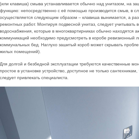
(или клавиша) смыва устанавливается обычно над унитазом, на з
функцию: непосредственно с её помощью производится смыв, в сл
осуществляется следующим образом – клавиша вынимается, а ра
ремонтных работ. Монтируя подвесной унитаз, следует учитывать 
водоснабжения, которые в многоквартирниках обычно находятся ак
коммуникаций необходимо предусмотреть в коробе ревизионный лю
коммунальных бед. Наглухо зашитый короб может скрывать проблем
жилых помещений).
Для долгой и безбедной эксплуатации требуются качественные мо
простое в установке устройство, доступное не только сантехникам, 
следует привлекать специалиста.