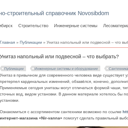
но-строительный справочник Novosibdom
ибирск
Строительство
Инженерные системы
Лесоматери
Вы здесь
Главная
»
Публикации
» Унитаз напольный или подвесной – что вы
Унитаз напольный или подвесной – что выбрать?
Публикации
Инженерные системы и оборудование
Сантехник
Унитаз в привычном для современного человека виде существует у
претерпел кардинальных изменений, обзавёлся, конечно, дополни
Применяемые сегодня унитазы могут отличаться формой чаши, тип
сточных вод, видом установки. В данном материале хотелось бы п
установки.
Ознакомиться с ассортиментом сантехники возможно по ссылке
ht
интернет-магазина «Nir-vanna»
помогут сделать правильный выб