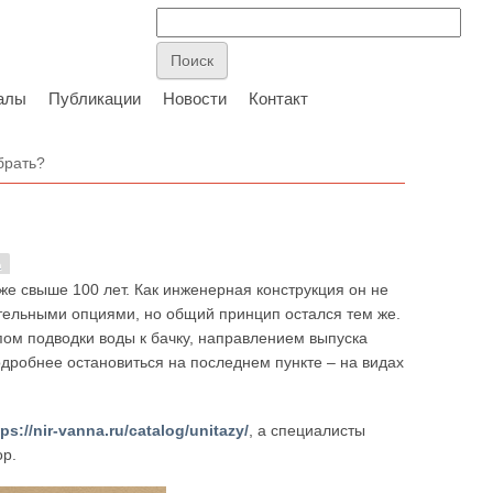
алы
Публикации
Новости
Контакт
брать?
а
же свыше 100 лет. Как инженерная конструкция он не
тельными опциями, но общий принцип остался тем же.
ом подводки воды к бачку, направлением выпуска
одробнее остановиться на последнем пункте – на видах
tps://nir-vanna.ru/catalog/unitazy/
, а специалисты
ор.