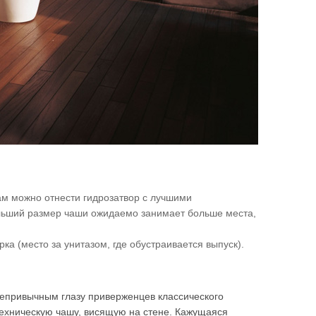
ам можно отнести гидрозатвор с лучшими
ольший размер чаши ожидаемо занимает больше места,
ка (место за унитазом, где обустраивается выпуск).
непривычным глазу приверженцев классического
ехническую чашу, висящую на стене. Кажущаяся