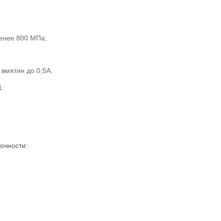
менее 800 МПа;
вмятин до 0,5А.
1:
очности: