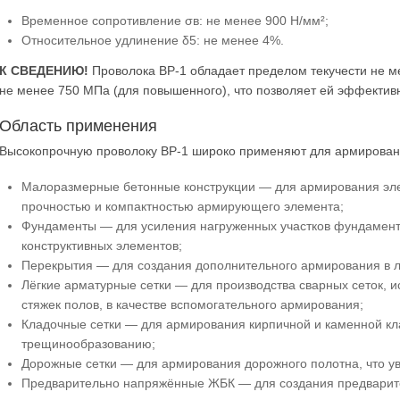
Временное сопротивление σв: не менее 900 Н/мм²;
Относительное удлинение δ5: не менее 4%.
К СВЕДЕНИЮ!
Проволока ВР-1 обладает пределом текучести не м
не менее 750 МПа (для повышенного), что позволяет ей эффектив
Область применения
Высокопрочную проволоку ВР-1 широко применяют для армировани
Малоразмерные бетонные конструкции — для армирования эле
прочностью и компактностью армирующего элемента;
Фундаменты — для усиления нагруженных участков фундамент
конструктивных элементов;
Перекрытия — для создания дополнительного армирования в л
Лёгкие арматурные сетки — для производства сварных сеток, 
стяжек полов, в качестве вспомогательного армирования;
Кладочные сетки — для армирования кирпичной и каменной клад
трещинообразованию;
Дорожные сетки — для армирования дорожного полотна, что ув
Предварительно напряжённые ЖБК — для создания предварител