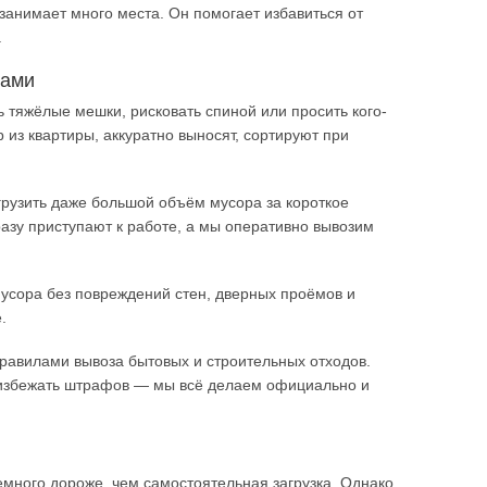
занимает много места. Он помогает избавиться от
.
ками
 тяжёлые мешки, рисковать спиной или просить кого-
 из квартиры, аккуратно выносят, сортируют при
грузить даже большой объём мусора за короткое
разу приступают к работе, а мы оперативно вывозим
усора без повреждений стен, дверных проёмов и
.
правилами вывоза бытовых и строительных отходов.
ак избежать штрафов — мы всё делаем официально и
емного дороже, чем самостоятельная загрузка. Однако