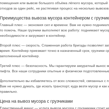
помещения или вывозе большого объёма лёгкого мусора, который 
отходов за один рейс, не растягивая процесс на несколько вывозов
Преимущества вывоза мусора контейнером с грузчи
Главный плюс — экономия сил и времени. Вам не нужно поднимать
то помочь. Наши грузчики выполняют всю работу: поднимают мусор
необходимости и загружают в контейнер.
Второй плюс — скорость. Слаженная работа бригады позволяет за
время. Контейнер приезжает точно в назначенный срок, грузчики с
заполненный контейнер.
Третий плюс — безопасность. Мы гарантируем аккуратный вынос м
лифта. Все наши сотрудники опытные и физически подготовленные
Дополнительно вы избавляетесь от всех сложностей, связанных с 
Вам не нужно думать, где искать транспорт, куда везти мусор и к
правильно.
Цена на вывоз мусора с грузчиками
Единственный минус — услуга вывоза мусора с грузчиками стоит н