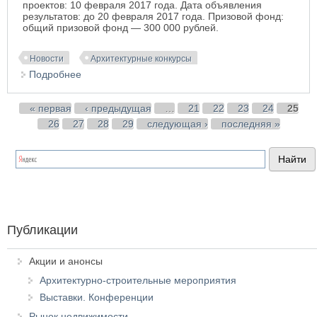
проектов: 10 февраля 2017 года. Дата объявления
результатов: до 20 февраля 2017 года. Призовой фонд:
общий призовой фонд — 300 000 рублей.
Новости
Архитектурные конкурсы
Подробнее
о Конкурс архитектурных концепций
благоустройства территории, прилегающей к
«МФК «Ривьера». ЖК № 1». Ижевск, 2016—2017
Страницы
« первая
‹ предыдущая
…
21
22
23
24
25
26
27
28
29
следующая ›
последняя »
Публикации
Акции и анонсы
Архитектурно-строительные мероприятия
Выставки. Конференции
Рынок недвижимости