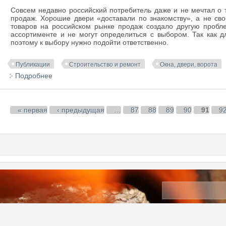
Совсем недавно российский потребитель даже и не мечтал о 
продаж. Хорошие двери «доставали по знакомству», а не сво
товаров на российском рынке продаж создало другую пробл
ассортименте и не могут определиться с выбором. Так как 
поэтому к выбору нужно подойти ответственно.
Публикации
Строительство и ремонт
Окна, двери, ворота
Подробнее
о Как выбрать хорошую и надежную дверь
Страницы
« первая
‹ предыдущая
…
87
88
89
90
91
9