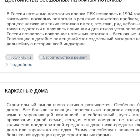
В России натяжные потолки из пленки ПВХ появились в 1994 год
заказчиков, поскольку помогали в решение множества проблем,
процесс натяжения таких потолков имеет, все-таки, ряд неболь
такие недостатки и являлись причинами для отказа установлени
России появилось поколение натяжных потолков – бесшовные н
Революцию в дизайне помещений этот отделочный материал не 
дальнейшую историю всей индустрии.
Публикации
Строительство и ремонт
Подробнее
о Достоинства бесшовных натяжных потолков
Каркасные дома
Строительный рынок снова активно развивается. Особенно б
домов. Все больше желающих переехать из городских кварти
язык с управляющей компанией, в собственный, пусть мал
проживания одной семьи, сегодня стало доступно не толь
количество представителей среднего и даже ниже-среднего кл
дома или городского коттеджа. Этому способствует появлени
большая конкуренция среди строительных фирмы.