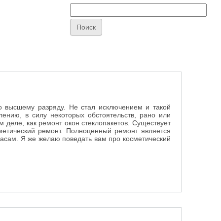
по высшему разряду. Не стал исключением и такой
ению, в силу некоторых обстоятельств, рано или
м деле, как
ремонт окон стеклопакетов. Существует
метический ремонт. Полноценный ремонт является
 асам. Я же желаю поведать вам про косметический
а