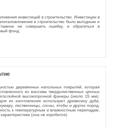
ложения инвестиций в строительство. Инвестиции в
капиталовложение в строительство было выгодным и
Главное не совершить ошибку, и обратиться в
овый фонд.
ытие
дностью деревянных напольных покрытий, которая
зготовленного из массива твердолиственных ценных
ногослойной высокопрочной фанеры (около 15 мм).
для их изготовления используют древесину дуба,
 кумару, лиственницы, сосны, ятобы и других пород.
ьность к температурным и влажностным перепадам,
арактеристики (она не коробится).