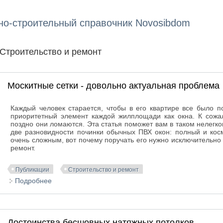
но-строительный справочник Novosibdom
Вы здесь
Строительство и ремонт
Москитные сетки - довольно актуальная проблема
Каждый человек старается, чтобы в его квартире все было 
приоритетный элемент каждой жилплощади как окна. К сожал
поздно они ломаются. Эта статья поможет вам в таком нелегко
две разновидности починки обычных ПВХ окон: полный и кос
очень сложным, вот почему поручать его нужно исключительно
ремонт.
Публикации
Строительство и ремонт
Подробнее
о Москитные сетки - довольно актуальная проблем
Достоинства бесшовных натяжных потолков