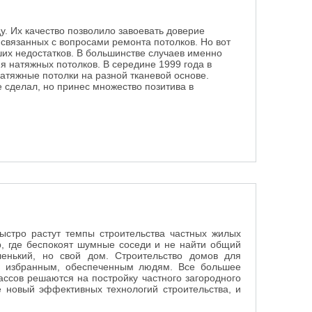
у. Их качество позволило завоевать доверие
 связанных с вопросами ремонта потолков. Но вот
ших недостатков. В большинстве случаев именно
я натяжных потолков. В середине 1999 года в
атяжные потолки на разной тканевой основе.
сделал, но принес множество позитива в
ыстро растут темпы строительства частных жилых
р, где беспокоят шумные соседи и не найти общий
енький, но свой дом. Строительство домов для
ко избранным, обеспеченным людям. Все большее
ассов решаются на постройку частного загородного
е новый эффективных технологий строительства, и