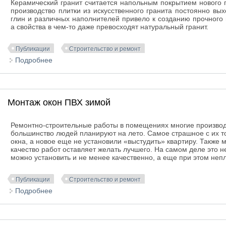
Керамический гранит считается напольным покрытием нового
производство плитки из искусственного гранита постоянно вы
глин и различных наполнителей привело к созданию прочного
а свойства в чем-то даже превосходят натуральный гранит.
Публикации
Строительство и ремонт
Подробнее
о Матовый керамический гранит
Монтаж окон ПВХ зимой
Ремонтно-строительные работы в помещениях многие производя
большинство людей планируют на лето. Самое страшное с их то
окна, а новое еще не установили «выстудить» квартиру. Также м
качество работ оставляет желать лучшего. На самом деле это н
можно установить и не менее качественно, а еще при этом неп
Публикации
Строительство и ремонт
Подробнее
о Монтаж окон ПВХ зимой