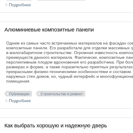
Подробнее
о Инженерная доска - качественное напольное пок
Алюминиевые композитные панели
Одним из самых часто встречаемых материалов на фасадах с
композитные панели. Его разработали для отделки массивных з
в малогабаритном строительстве. Огромная известность композ
преимуществ данного материала. Фактически, композитные п
перспективным плодом вдохновения его разработчика. При бол
размерах и форме, а также поразительно приятных результатах 
прекрасными физико-техническими особенностями и составом. 
наружных стен домов, но, чудный интерфейс и многофункциона
помещения.
Публикации
Строительство и ремонт
Подробнее
о Алюминиевые композитные панели
Как выбрать хорошую и надежную дверь