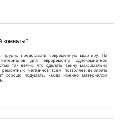
й комнаты?
 трудно представить современную квартиру. На
материалов для евроремонта однокомнатной
тью так велик, что сделать ванну максимально
т ремонтных магазинов всем позволяет выбирать
ит хорошо подумать, каким именно материалом
е.
ой комнаты?