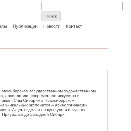
алы
Публикации
Новости
Контакт
Новосибирском государственном художественном
ю, археологию, современное искусство и
ставке «Сны Сибири» в Новосибирском
ни уникальных экспонатов – археологических
еев. Акцент сделан на культуре и искусстве
от Приуралья до Западной Сибири.