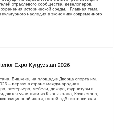
телей отраслевого сообщества, девелоперов,
сохранения исторической среды. . Главная тема
 культурного наследия в экономику современного
ия 2025
rior Expo Kyrgyzstan 2026
стана, Бишкеке, на площадке Дворца спорта им.
 2026 – первая в стране международная
ра, экстерьера, мебели, декора, фурнитуры и
идаются участники из Кыргызстана, Казахстана,
экспозиционной части, гостей ждёт интенсивная
terior Expo Kyrgyzstan 2026