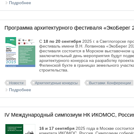
Подробнее
о Выставка «Сны Сибири» в Новосибирске
Программа архитектурного фестиваля «ЭкоБерег 
С
18 по 20 сентября
2025 г. в Светлогорске п
фестиваль имени В.Н. Логвинова «ЭкоБерег 20
фестиваля состоится в Морском выставочном ц
заключительный день мероприятия будут подве
архитектурного конкурса на разработку проект
Филинской бухте в границах земельного участк
строительства.
Новости
Архитектурные конкурсы
Выставки. Конференции
Подробнее
о Программа архитектурного фестиваля «ЭкоБерег
IV Международный симпозиум НК ИКОМОС, Росси
16 и 17 сентября
2025 года в Москве состоит
комитета ИКОМОС, Россия. Симпозиум соберёт