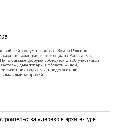
025
ероссийский форум-выставка «Земли России»,
раскрытие земельного потенциала России, как
. На площадке форума соберутся 1 700 участников
инвесторы, девелоперы в области жилой,
сельхозпроизводители, представители
ьных администраций...
2025
троительства «Дерево в архитектуре