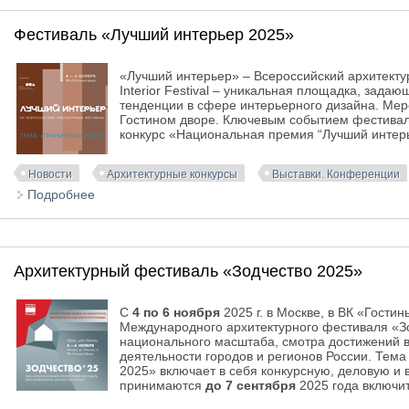
Фестиваль «Лучший интерьер 2025»
«Лучший интерьер» – Всероссийский архитект
Interior Festival – уникальная площадка, за
тенденции в сфере интерьерного дизайна. Ме
Гостином дворе. Ключевым событием фестивал
конкурс «Национальная премия “Лучший интер
Новости
Архитектурные конкурсы
Выставки. Конференции
Подробнее
о Фестиваль «Лучший интерьер 2025»
Архитектурный фестиваль «Зодчество 2025»
С
4 по 6 ноября
2025 г. в Москве, в ВК «Гости
Международного архитектурного фестиваля «Зо
национального масштаба, смотра достижений в
деятельности городов и регионов России. Тем
2025» включает в себя конкурсную, деловую и 
принимаются
до 7 сентября
2025 года включи