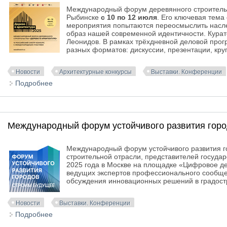
Международный форум деревянного строительст
Рыбинске
с 10 по 12 июля
. Его ключевая тема
мероприятия попытаются переосмыслить наслед
образ нашей современной идентичности. Кура
Леонидов. В рамках трёхдневной деловой про
разных форматов: дискуссии, презентации, круг
Новости
Архитектурные конкурсы
Выставки. Конференции
Подробнее
о Программа Международного форума деревянного 
Международный форум устойчивого развития горо
Международный форум устойчивого развития г
строительной отрасли, представителей государ
2025 года в Москве на площадке «Цифровое д
ведущих экспертов профессионального сообще
обсуждения инновационных решений в градостр
Новости
Выставки. Конференции
Подробнее
о Международный форум устойчивого развития гор