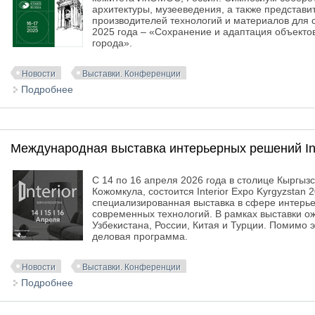
архитектуры, музееведения, а также представи
производителей технологий и материалов для 
2025 года – «Сохранение и адаптация объектов
города».
Новости
Выставки. Конференции
Подробнее
о IV Международный симпозиум НК ИКОМОС, Росс
Международная выставка интерьерных решений Inte
С 14 по 16 апреля 2026 года в столице Кыргыз
Кожомкула, состоится Interior Expo Kyrgyzstan
специализированная выставка в сфере интерье
современных технологий. В рамках выставки ож
Узбекистана, России, Китая и Турции. Помимо 
деловая программа.
Новости
Выставки. Конференции
Подробнее
о Международная выставка интерьерных решений In