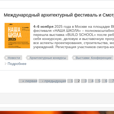
Международный архитектурный фестиваль и Смо
4–6 ноября
2025 года в Москве на площадке В
фестиваля «НАША ШКОЛА» – полномасштабного
перешла выставка «BUILD SCHOOL» после ребр
себя конкурсную, деловую и выставочную прог
все аспекты проектирования, строительства, 
учреждений. Регистрация участников смотра-к
Новости
Архитектурные конкурсы
Выставки. Конференции
Подробнее
о Международный архитектурный фестиваль и См
Страницы
« первая
‹ предыдущая
1
2
3
4
5
6