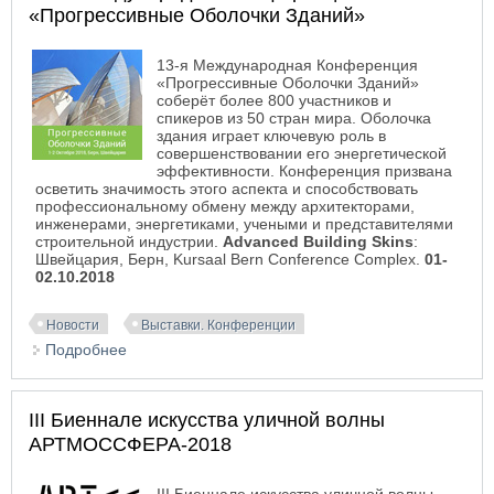
«Прогрессивные Оболочки Зданий»
13-я Международная Конференция
«Прогрессивные Оболочки Зданий»
соберёт более 800 участников и
спикеров из 50 стран мира. Оболочка
здания играет ключевую роль в
совершенствовании его энергетической
эффективности. Конференция призвана
осветить значимость этого аспекта и способствовать
профессиональному обмену между архитекторами,
инженерами, энергетиками, учеными и представителями
строительной индустрии.
Advanced Building Skins
:
Швейцария, Берн, Kursaal Bern Сonference Сomplex.
01-
02.10.2018
Новости
Выставки. Конференции
Подробнее
о 13-я Международная Конференция
«Прогрессивные Оболочки Зданий»
III Биеннале искусства уличной волны
АРТМОССФЕРА-2018