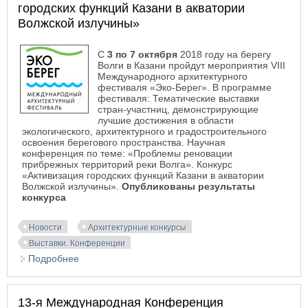
городских функций Казани в акватории
Волжской излучины»
С
3 по 7 октября
2018 году на берегу
Волги в Казани пройдут мероприятия VIII
Международного архитектурного
фестиваля «Эко-Берег». В программе
фестиваля: Тематические выставки
стран-участниц, демонстрирующие
лучшие достижения в области
экологического, архитектурного и градостроительного
освоения берегового пространства. Научная
конференция по теме: «Проблемы реновации
прибрежных территорий реки Волга». Конкурс
«Активизация городских функций Казани в акватории
Волжской излучины».
Опубликованы результаты
конкурса
Новости
Архитектурные конкурсы
Выставки. Конференции
Подробнее
о Международный архитектурный фестиваль
«Эко-Берег» 2018. Конкурс «Активизация
городских функций Казани в акватории Волжской
13-я Международная Конференция
излучины»