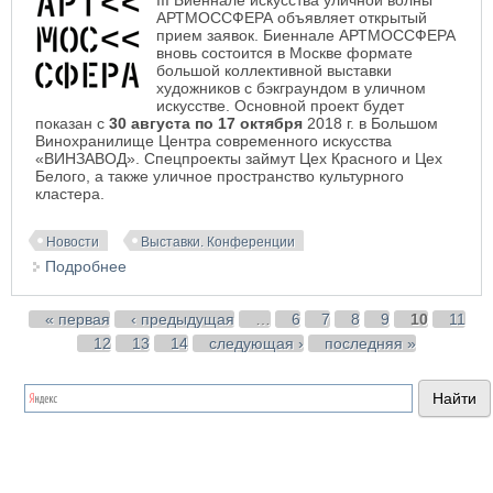
III Биеннале искусства уличной волны
АРТМОССФЕРА объявляет открытый
прием заявок. Биеннале АРТМОССФЕРА
вновь состоится в Москве формате
большой коллективной выставки
художников с бэкграундом в уличном
искусстве. Основной проект будет
показан с
30 августа по 17 октября
2018 г. в Большом
Винохранилище Центра современного искусства
«ВИНЗАВОД». Спецпроекты займут Цех Красного и Цех
Белого, а также уличное пространство культурного
кластера.
Новости
Выставки. Конференции
Подробнее
о III Биеннале искусства уличной волны
АРТМОССФЕРА-2018
Страницы
« первая
‹ предыдущая
…
6
7
8
9
10
11
12
13
14
следующая ›
последняя »