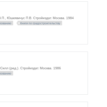
.П., Юшкявичус П.В. Стройиздат. Москва. 1984
ированию
Книги по градостроительству
Силл (ред.). Стройиздат. Москва. 1986
ированию
ительство