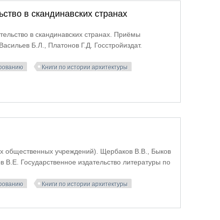
ьство в скандинавских странах
тельство в скандинавских странах. Приёмы
асильев Б.Л., Платонов Г.Д. Госстройиздат.
ированию
Книги по истории архитектуры
льство в скандинавских странах
их общественных учреждений). Щербаков В.В., Быков
ков В.Е. Государственное издательство литературы по
ированию
Книги по истории архитектуры