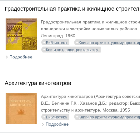
Градостроительная практика и жилищное строител
Градостроительная практика и жилищное строи
планировки и застройки новых жилых районов. В
Ленинград. 1960
Библиотека
Книги по архитектурному проект
Книги по градостроительству
Подробнее
о Градостроительная практика и жилищное строите
Архитектура кинотеатров
Архитектура кинотеатров (Архитектура советск
В.Е., Белинин Г.К., Хазанов Д.Б.; редактор: Бы
строительству и архитектуре. Москва. 1955
Библиотека
Книги по архитектурному проект
Подробнее
о Архитектура кинотеатров