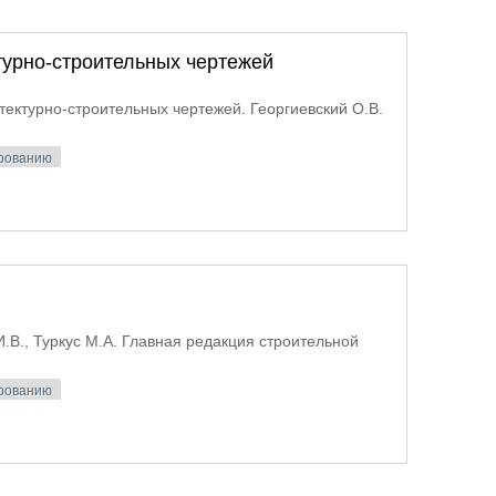
урно-строительных чертежей
ктурно-строительных чертежей. Георгиевский О.В.
ированию
ормление архитектурно-строительных чертежей
В., Туркус М.А. Главная редакция строительной
ированию
зиции