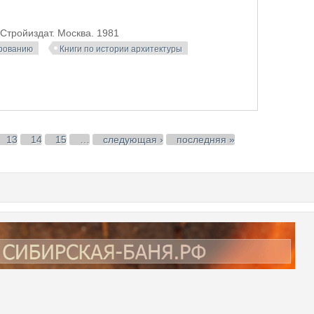
 Стройиздат. Москва. 1981
ированию
Книги по истории архитектуры
13
14
15
…
следующая ›
последняя »