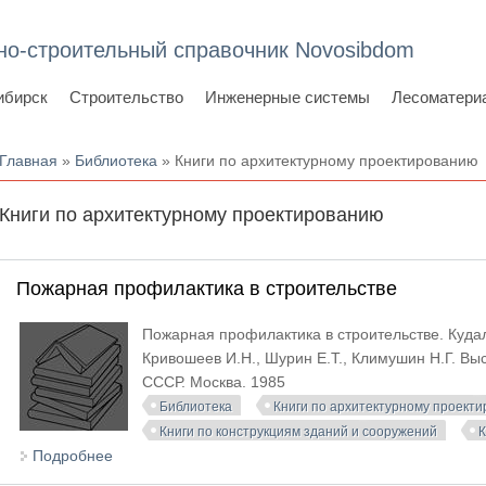
но-строительный справочник Novosibdom
ибирск
Строительство
Инженерные системы
Лесоматери
Вы здесь
Главная
»
Библиотека
» Книги по архитектурному проектированию
Книги по архитектурному проектированию
Пожарная профилактика в строительстве
Пожарная профилактика в строительстве. Кудале
Кривошеев И.Н., Шурин Е.Т., Климушин Н.Г. 
СССР. Москва. 1985
Библиотека
Книги по архитектурному проект
Книги по конструкциям зданий и сооружений
К
Подробнее
о Пожарная профилактика в строительстве