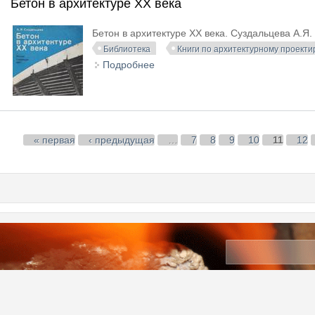
Бетон в архитектуре XX века
Бетон в архитектуре XX века. Суздальцева А.Я.
Библиотека
Книги по архитектурному проект
Подробнее
о Бетон в архитектуре XX века
Страницы
« первая
‹ предыдущая
…
7
8
9
10
11
12