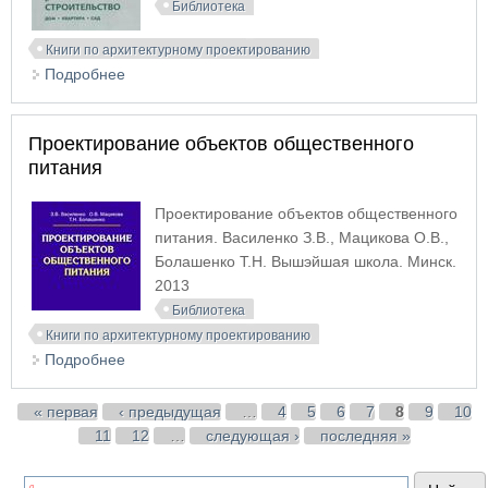
Библиотека
Книги по архитектурному проектированию
Подробнее
о Проектирование и строительство. Дом,
квартира, сад
Проектирование объектов общественного
питания
Проектирование объектов общественного
питания. Василенко З.В., Мацикова О.В.,
Болашенко Т.Н. Вышэйшая школа. Минск.
2013
Библиотека
Книги по архитектурному проектированию
Подробнее
о Проектирование объектов общественного
питания
Страницы
« первая
‹ предыдущая
…
4
5
6
7
8
9
10
11
12
…
следующая ›
последняя »