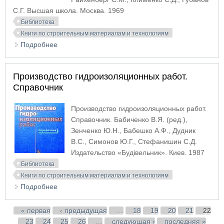
С.Г. Высшая школа. Москва. 1969
Библиотека
Книги по строительным материалам и технологиям
Подробнее
о Проектирование организации производства
строительно-монтажных работ для жилищно-
гражданского строительства
Производство гидроизоляционных работ.
Справочник
Производство гидроизоляционных работ.
Справочник. Бабиченко В.Я. (ред.),
Зенченко Ю.Н., Бабешко А.Ф., Дудник
В.С., Симонов Ю.Г., Стефанишин С.Д.
Издательство «Будiвельник». Киев. 1987
Библиотека
Книги по строительным материалам и технологиям
Подробнее
о Производство гидроизоляционных работ.
Справочник
Страницы
« первая
‹ предыдущая
…
18
19
20
21
22
23
24
25
26
…
следующая ›
последняя »