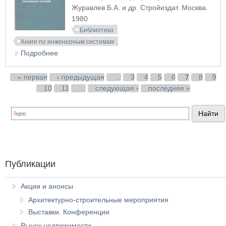
Журавлев Б.А. и др. Стройиздат. Москва.
1980
Библиотека
Книги по инженерным системам
Подробнее
о Наладка и регулирование систем вентиляции и
кондиционирования
Страницы
« первая
‹ предыдущая
…
3
4
5
6
7
8
9
10
11
…
следующая ›
последняя »
Публикации
Акции и анонсы
Архитектурно-строительные мероприятия
Выставки. Конференции
Рынок недвижимости