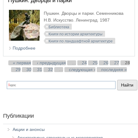
Пушкин. Дворцы и парки
Пушкин. Дворцы и парки. Семенникова
Н.В. Искусство. Ленинград. 1987
Библиотека
Книги по истории архитектуры
Книги по ландшафтной архитектуре
Подробнее
о Пушкин. Дворцы и парки
Страницы
« первая
‹ предыдущая
…
24
25
26
27
28
29
30
31
32
…
следующая ›
последняя »
Публикации
Акции и анонсы
Архитектурно-строительные мероприятия