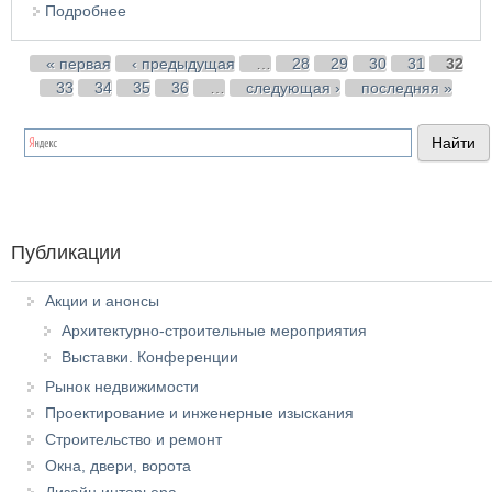
Подробнее
о Архитектура Колизея
Страницы
« первая
‹ предыдущая
…
28
29
30
31
32
33
34
35
36
…
следующая ›
последняя »
Публикации
Акции и анонсы
Архитектурно-строительные мероприятия
Выставки. Конференции
Рынок недвижимости
Проектирование и инженерные изыскания
Строительство и ремонт
Окна, двери, ворота