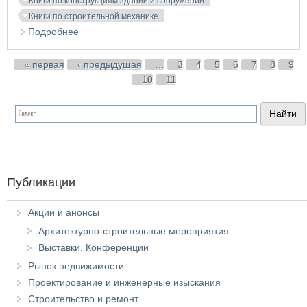
Книги по конструкциям зданий и сооружений
Книги по строительной механике
Подробнее
о Устойчивость металлических конструкций
Страницы
« первая
‹ предыдущая
…
3
4
5
6
7
8
9
10
11
Публикации
Акции и анонсы
Архитектурно-строительные мероприятия
Выставки. Конференции
Рынок недвижимости
Проектирование и инженерные изыскания
Строительство и ремонт