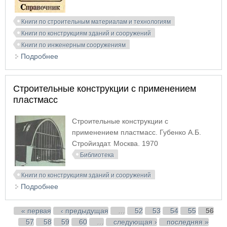
Книги по строительным материалам и технологиям
Книги по конструкциям зданий и сооружений
Книги по инженерным сооружениям
Подробнее
о Строительство в водной среде
Строительные конструкции с применением
пластмасс
Строительные конструкции с
применением пластмасс. Губенко А.Б.
Стройиздат. Москва. 1970
Библиотека
Книги по конструкциям зданий и сооружений
Подробнее
о Строительные конструкции с применением
пластмасс
Страницы
« первая
‹ предыдущая
…
52
53
54
55
56
57
58
59
60
…
следующая ›
последняя »