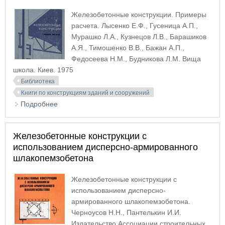
Железобетонные конструкции. Примеры
расчета. Лысенко Е.Ф., Гусеница А.П.,
Мурашко Л.А., Кузнецов Л.В., Барашиков
А.Я., Тимошенко В.В., Бажан А.П.,
Федосеева Н.М., Будникова Л.М. Вища
школа. Киев. 1975
Библиотека
Книги по конструкциям зданий и сооружений
Подробнее
о Железобетонные конструкции. Примеры
расчета
Железобетонные конструкции с
использованием дисперсно-армированного
шлакопемзобетона
Железобетонные конструкции с
использованием дисперсно-
армированного шлакопемзобетона.
Черноусов Н.Н., Пантелькин И.И.
Издательство Ассоциации строительных