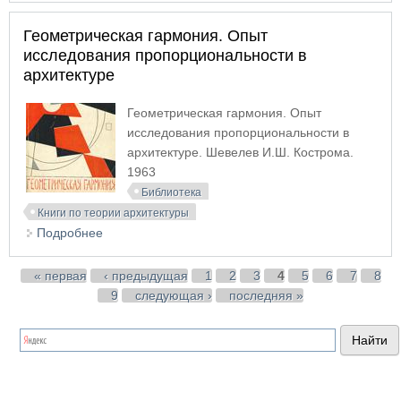
Геометрическая гармония. Опыт
исследования пропорциональности в
архитектуре
Геометрическая гармония. Опыт
исследования пропорциональности в
архитектуре. Шевелев И.Ш. Кострома.
1963
Библиотека
Книги по теории архитектуры
Подробнее
о Геометрическая гармония. Опыт исследования
пропорциональности в архитектуре
Страницы
« первая
‹ предыдущая
1
2
3
4
5
6
7
8
9
следующая ›
последняя »