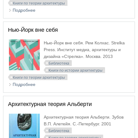
Книги по теории архитектуры
Подробнее
о Баландинские чтения: сборник статей IX
научных чтений памяти С.Н. Баландина. Часть 1
Нью-Йорк вне себя
Нью-Йорк вне себя. Рем Колхас. Strelka
Press. Институт медиа, архитектуры и
дизайна «Стрелка». Москва. 2013
Библиотека
Книги по истории архитектуры
Книги по теории архитектуры
Подробнее
о Нью-Йорк вне себя
Архитектурная теория Альберти
Архитектурная теория Альберти. Зубов
В.П. Алетейя. С.-Петербург. 2001
Библиотека