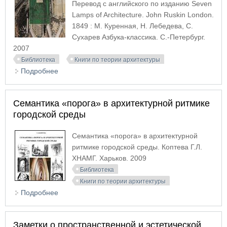
Перевод с английского по изданию Seven
Lamps of Architecture. John Ruskin London.
1849 : М. Куренная, Н. Лебедева, С.
Сухарев Азбука-классика. С.-Петербург.
2007
Библиотека
Книги по теории архитектуры
Подробнее
о Семь светочей архитектуры
Семантика «порога» в архитектурной ритмике
городской среды
Семантика «порога» в архитектурной
ритмике городской среды. Коптева Г.Л.
ХНАМГ. Харьков. 2009
Библиотека
Книги по теории архитектуры
Подробнее
о Семантика «порога» в архитектурной ритмике
городской среды
Заметки о пространственной и эстетической