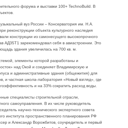
ительного форума и выставки 100+ TechnoBuild. В
ъектов.
узыкальный вуз России – Консерватория им. Н.А.
при реконструкции объекта культурного наследия
овали конструкции из самонесущего высокопрочного
ав АД35Т1 зарекомендовал себя в авиастроении. Это
лощадь здания увеличилась на 700 кв. м.
стемой, элементы которой разработаны и
осток» над Окой и соединяет Владимирскую и
рпуса и административные здания (общежития) для
в, и частная школа-лаборатория «Новый взгляд», где
гоэффективность и на 33% сократить расход воды.
нные специалисты строительной отрасли,
ного самоуправления. В их числе руководитель
едатель научно-технического экспертного совета
го института пространственного планирования РФ
сер и Александр Ворожбитов, соучредитель и первый