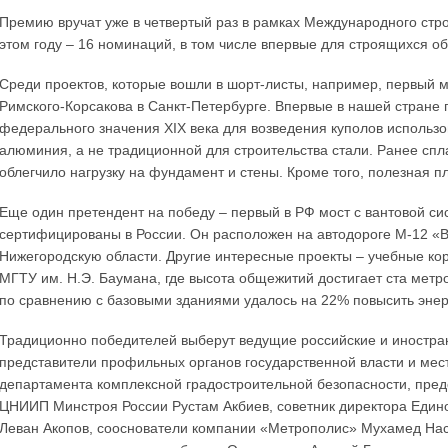
Премию вручат уже в четвертый раз в рамках Международного стро
этом году – 16 номинаций, в том числе впервые для строящихся об
Среди проектов, которые вошли в шорт-листы, например, первый м
Римского-Корсакова в Санкт-Петербурге. Впервые в нашей стране 
федерального значения XIX века для возведения куполов использ
алюминия, а не традиционной для строительства стали. Ранее спл
облегчило нагрузку на фундамент и стены. Кроме того, полезная п
Еще один претендент на победу – первый в РФ мост с вантовой си
сертифицированы в России. Он расположен на автодороге М-12 «В
Нижегородскую области. Другие интересные проекты – учебные ко
МГТУ им. Н.Э. Баумана, где высота общежитий достигает ста метро
по сравнению с базовыми зданиями удалось на 22% повысить энер
Традиционно победителей выберут ведущие российские и иностра
представители профильных органов государственной власти и мест
департамента комплексной градостроительной безопасности, предс
ЦНИИП Минстроя России Рустам Акбиев, советник директора Едино
Леван Акопов, сооснователи компании «Метрополис» Мухамед Нас