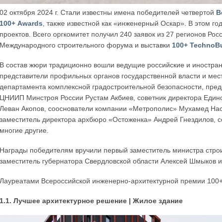
02 октября 2024 г. Стали известны имена победителей четвертой
В
100+ Awards
, также известной как «инженерный Оскар». В этом г
проектов. Всего оргкомитет получил 240 заявок из 27 регионов Ро
Международного строительного форума и выставки
100+ TechnoBu
В состав жюри традиционно вошли ведущие российские и иностран
представители профильных органов государственной власти и мест
департамента комплексной градостроительной безопасности, предс
ЦНИИП Минстроя России Рустам Акбиев, советник директора Едино
Леван Акопов, сооснователи компании «Метрополис» Мухамед Нас
заместитель директора архбюро «Остоженка» Андрей Гнездилов, 
многие другие.
Награды победителям вручили первый заместитель министра стро
заместитель губернатора Свердловской области Алексей Шмыков и
Лауреатами Всероссийской инженерно-архитектурной премии 100+
1.1. Лучшее архитектурное решение | Жилое здание