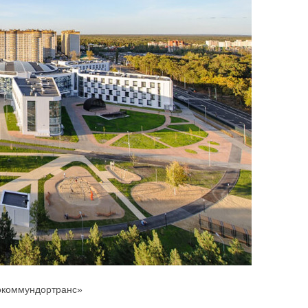
рокоммундортранс»