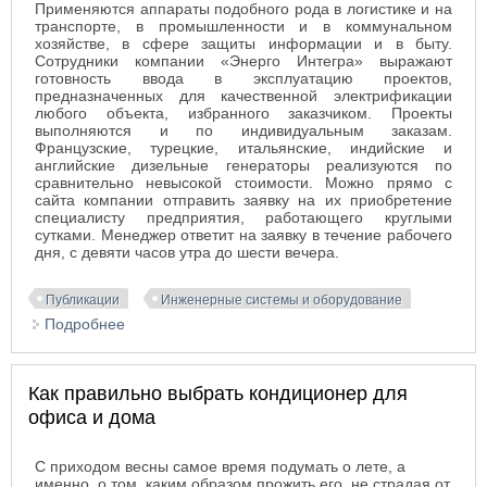
Применяются аппараты подобного рода в логистике и на
транспорте, в промышленности и в коммунальном
хозяйстве, в сфере защиты информации и в быту.
Сотрудники компании «Энерго Интегра» выражают
готовность ввода в эксплуатацию проектов,
предназначенных для качественной электрификации
любого объекта, избранного заказчиком. Проекты
выполняются и по индивидуальным заказам.
Французские, турецкие, итальянские, индийские и
английские дизельные генераторы реализуются по
сравнительно невысокой стоимости. Можно прямо с
сайта компании отправить заявку на их приобретение
специалисту предприятия, работающего круглыми
сутками. Менеджер ответит на заявку в течение рабочего
дня, с девяти часов утра до шести вечера.
Публикации
Инженерные системы и оборудование
Подробнее
о Дизельные генераторы, предназначенные для
бесперебойного обеспечения электроэнергией
промышленных предприятий
Как правильно выбрать кондиционер для
офиса и дома
С приходом весны самое время подумать о лете, а
именно, о том, каким образом прожить его, не страдая от