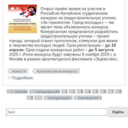
Открыт приём заявок на участие в
Российско-Китайском студенческом
конкурсе на градостроительную утопию.
«За горизонтом. Город молодых» – так
звучит тема объявленного конкурса.
Конкурсантам предлагается разработать
градостроительную утопию – проект
города, который станет прототипом, стимулом для жизни
и творчества молодых людей. Срок регистрации –
до 10
апреля
. Срок подачи конкурсных работ –
до 5 августа
2025 г. Итоги конкурса будут озвучены 6 ноября 2025 г. в
Москве в рамках архитектурного фестиваля «Зодчество».
Новости
Архитектурные конкурсы
Подробнее
о «За горизонтом. Город молодых»: Российско-
Китайский студенческий конкурс на
градостроительную утопию
Страницы
« первая
‹ предыдущая
1
2
3
4
5
6
7
8
9
…
следующая ›
последняя »