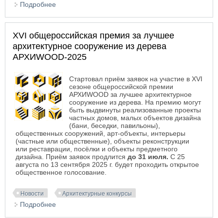
Подробнее
о Международный архитектурный фестиваль и
Смотр-конкурс «НАША ШКОЛА 2025»
XVI общероссийская премия за лучшее
архитектурное сооружение из дерева
АРХИWOOD-2025
Стартовал приём заявок на участие в XVI
сезоне общероссийской премии
АРХИWOOD за лучшее архитектурное
сооружение из дерева. На премию могут
быть выдвинуты реализованные проекты
частных домов, малых объектов дизайна
(бани, беседки, павильоны),
общественных сооружений, арт-объекты, интерьеры
(частные или общественные), объекты реконструкции
или реставрации, посёлки и объекты предметного
дизайна. Приём заявок продлится
до 31 июля.
С 25
августа по 13 сентября
2025 г.
будет проходить открытое
общественное голосование.
Новости
Архитектурные конкурсы
Подробнее
о XVI общероссийская премия за лучшее
архитектурное сооружение из дерева