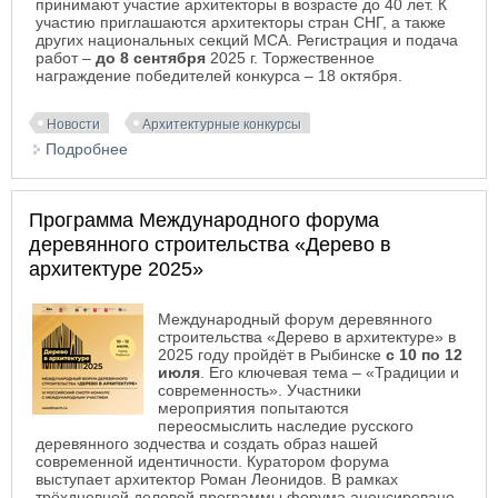
принимают участие архитекторы в возрасте до 40 лет. К
участию приглашаются архитекторы стран СНГ, а также
других национальных секций МСА. Регистрация и подача
работ –
до 8 сентября
2025 г. Торжественное
награждение победителей конкурса
–
18 октября.
Новости
Архитектурные конкурсы
Подробнее
о XI Минский Международный биеннале молодых
архитекторов «Леонардо-2025»
Программа Международного форума
деревянного строительства «Дерево в
архитектуре 2025»
Международный форум деревянного
строительства «Дерево в архитектуре» в
2025 году пройдёт в Рыбинске
с 10 по 12
июля
. Его ключевая тема – «Традиции и
современность». Участники
мероприятия попытаются
переосмыслить наследие русского
деревянного зодчества и создать образ нашей
современной идентичности. Куратором форума
выступает архитектор Роман Леонидов. В рамках
трёхдневной деловой программы форума анонсировано