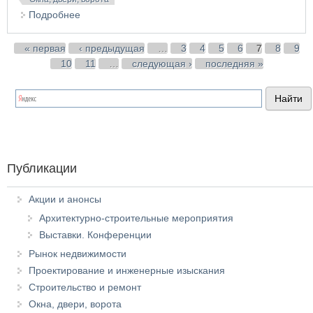
Подробнее
о Межкомнатные двери – эстетика и
функциональность в интерьере
Страницы
« первая
‹ предыдущая
…
3
4
5
6
7
8
9
10
11
…
следующая ›
последняя »
Публикации
Акции и анонсы
Архитектурно-строительные мероприятия
Выставки. Конференции
Рынок недвижимости
Проектирование и инженерные изыскания
Строительство и ремонт
Окна, двери, ворота