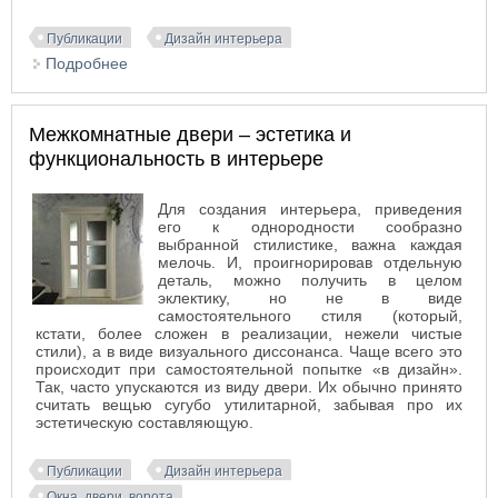
Публикации
Дизайн интерьера
Подробнее
о Что необходимо учесть при планировке
гардеробной
Межкомнатные двери – эстетика и
функциональность в интерьере
Для создания интерьера, приведения
его к однородности сообразно
выбранной стилистике, важна каждая
мелочь. И, проигнорировав отдельную
деталь, можно получить в целом
эклектику, но не в виде
самостоятельного стиля (который,
кстати, более сложен в реализации, нежели чистые
стили), а в виде визуального диссонанса. Чаще всего это
происходит при самостоятельной попытке «в дизайн».
Так, часто упускаются из виду двери. Их обычно принято
считать вещью сугубо утилитарной, забывая про их
эстетическую составляющую.
Публикации
Дизайн интерьера
Окна, двери, ворота