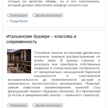
столько на качество обивки, но и его наполнитель,
который должен обеспечить комфорт ночного сна.
Публикации
Дизайн интерьера
Подробнее
о Диваны от фабрики «Диванчик.ру» – эстетика и
комфорт
Итальянские буазери – классика и
современность
Стеновые панели из массива древесины
получили широкое распространение по
всему миру. В разных странах и
культурах они приобрели собственные
названия и стилистические особенности:
от эмоционально насыщенной барочной
изысканности и классической
монументальности до геометричности ар-нуво и
лаконичности протестантского минимализма. Пожалуй,
самым известным наименованием панелей стал
французский термин «буазери» (boiserie). Его британский
(а потом и американский) аналог – «вайнскот» (wainscot).
Публикации
Дизайн интерьера