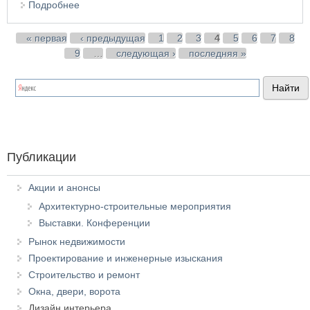
Подробнее
о 10 трендов в дизайне интерьера с
использованием ламината
Страницы
« первая
‹ предыдущая
1
2
3
4
5
6
7
8
9
…
следующая ›
последняя »
Публикации
Акции и анонсы
Архитектурно-строительные мероприятия
Выставки. Конференции
Рынок недвижимости
Проектирование и инженерные изыскания
Строительство и ремонт
Окна, двери, ворота
Дизайн интерьера