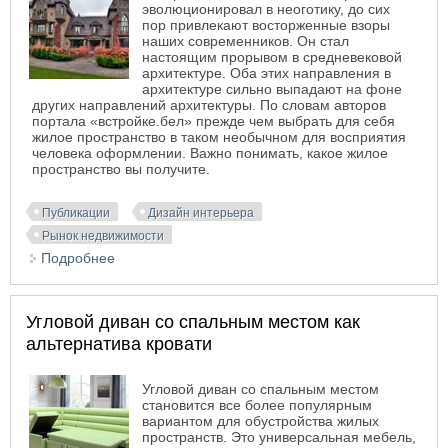
эволюционировал в неоготику, до сих
пор привлекают восторженные взоры
наших современников. Он стал
настоящим прорывом в средневековой
архитектуре. Оба этих направления в
архитектуре сильно выпадают на фоне
других направлений архитектуры. По словам авторов
портала «встройке.бел» прежде чем выбрать для себя
жилое пространство в таком необычном для восприятия
человека оформлении. Важно понимать, какое жилое
пространство вы получите.
Публикации
Дизайн интерьера
Рынок недвижимости
Подробнее
о Мистический флер в архитектуре: готический и
неоготический стиль
Угловой диван со спальным местом как
альтернатива кровати
Угловой диван со спальным местом
становится все более популярным
вариантом для обустройства жилых
пространств. Это универсальная мебель,