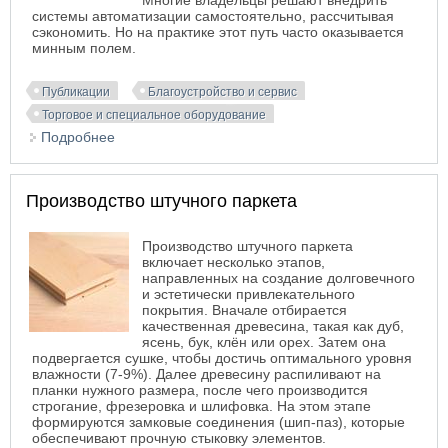
Многие владельцы решают внедрить
системы автоматизации самостоятельно, рассчитывая
сэкономить. Но на практике этот путь часто оказывается
минным полем.
Публикации
Благоустройство и сервис
Торговое и специальное оборудование
Подробнее
о Топ-7 ошибок владельцев, решивших
автоматизировать кафе в Москве самостоятельно
Производство штучного паркета
Производство штучного паркета
включает несколько этапов,
направленных на создание долговечного
и эстетически привлекательного
покрытия. Вначале отбирается
качественная древесина, такая как дуб,
ясень, бук, клён или орех. Затем она
подвергается сушке, чтобы достичь оптимального уровня
влажности (7-9%). Далее древесину распиливают на
планки нужного размера, после чего производится
строгание, фрезеровка и шлифовка. На этом этапе
формируются замковые соединения (шип-паз), которые
обеспечивают прочную стыковку элементов.