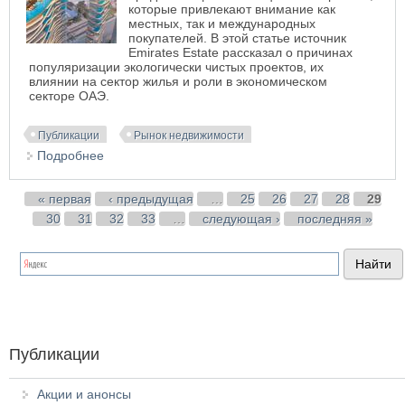
которые привлекают внимание как
местных, так и международных
покупателей. В этой статье источник
Emirates Estate рассказал о причинах
популяризации экологически чистых проектов, их
влиянии на сектор жилья и роли в экономическом
секторе ОАЭ.
Публикации
Рынок недвижимости
Подробнее
о Экологически чистая недвижимость в Дубае:
тренды и перспективы
Страницы
« первая
‹ предыдущая
…
25
26
27
28
29
30
31
32
33
…
следующая ›
последняя »
Публикации
Акции и анонсы