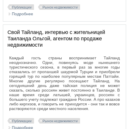
Публикации
Рынок недвижимости
Подробнее
о Особенности покупки дома малой этажности
Свой Тайланд, интервью с жительницей
Таиланда Ольгой, агентом по продаже
недвижимости
Каждый гость страны воспринимает Тайланд
неоднозначно. Одни, повинуясь моде нынешнего
туристического сезона, в первый раз за многие годы
отказались от пропахшей шаурмой Турции и приобрели
горящий тур по наиболее популярным местам Паттайи.
Многие другие регулярно посещают Тайланд. На
сегодняшний день даже тайская полиция не может
сказать, сколько россиян живет постоянно в Таиланде. В
наше время среди латышей, украинцев, россиян с
большего учету подлежат граждане России. А про казахов
либо киргизов, и говорить не приходится - они так и вовсе
растворяются среди местного населения.
Публикации
Рынок недвижимости
Подробнее
о Свой Тайланд, интервью с жительницей