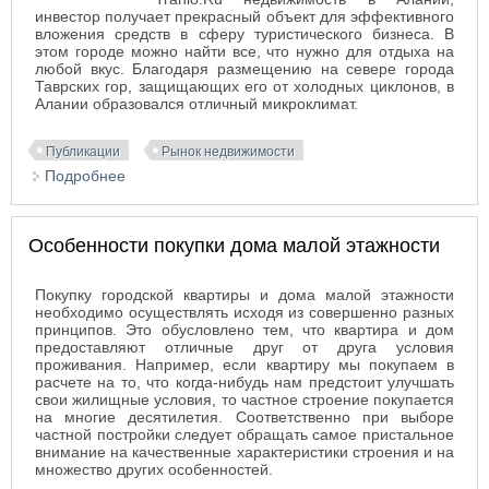
инвестор получает прекрасный объект для эффективного
вложения средств в сферу туристического бизнеса. В
этом городе можно найти все, что нужно для отдыха на
любой вкус.
Благодаря размещению на севере города
Таврских гор, защищающих его от холодных циклонов, в
Алании образовался отличный микроклимат.
Публикации
Рынок недвижимости
Подробнее
о Покупая с Tranio.Ru недвижимость в "Алании"
клиенты получают отличную возможность для
инвестирования в турбизнес
Особенности покупки дома малой этажности
Покупку городской квартиры и дома малой этажности
необходимо осуществлять исходя из совершенно разных
принципов. Это обусловлено тем, что квартира и дом
предоставляют отличные друг от друга условия
проживания. Например, если квартиру мы покупаем в
расчете на то, что когда-нибудь нам предстоит улучшать
свои жилищные условия, то частное строение покупается
на многие десятилетия. Соответственно при выборе
частной постройки следует обращать самое пристальное
внимание на качественные характеристики строения и на
множество других особенностей.