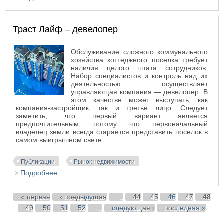
Таиланда Ольгой, агентом по продаже
недвижимости
Траст Лайф – девелопер
Обслуживание сложного коммунального
хозяйства коттеджного поселка требует
наличия целого штата сотрудников.
Набор специалистов и контроль над их
деятельностью осуществляет
управляющая компания — девелопер. В
этом качестве может выступать, как
компания-застройщик, так и третье лицо. Следует
заметить, что первый вариант является
предпочтительным, потому что первоначальный
владелец земли всегда старается представить поселок в
самом выигрышном свете.
Публикации
Рынок недвижимости
Подробнее
о Траст Лайф – девелопер
Страницы
« первая
‹ предыдущая
…
44
45
46
47
48
49
50
51
52
…
следующая ›
последняя »