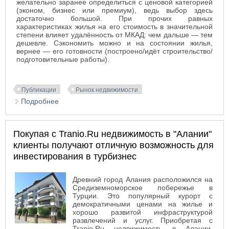
желательно заранее определиться с ценовой категорией
(эконом, бизнес или премиум), ведь выбор здесь
достаточно большой. При прочих равных
характеристиках жилья на его стоимость в значительной
степени влияет удалённость от МКАД: чем дальше — тем
дешевле. Сэкономить можно и на состоянии жилья,
вернее — его готовности (построено/идёт строительство/
подготовительные работы).
Публикации
Рынок недвижимости
Подробнее
о Загородная недвижимость по Каширскому и
Киевскому шоссе
Покупая с Tranio.Ru недвижимость в "Алании"
клиенты получают отличную возможность для
инвестирования в турбизнес
Древний город Алания расположился на
Средиземноморское побережье в
Турции. Это популярный курорт с
демократичными ценами на жилье и
хорошо развитой инфраструктурой
развлечений и услуг. Приобретая с
Tranio.Ru недвижимость в Алании,