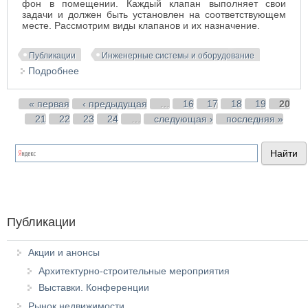
фон в помещении. Каждый клапан выполняет свои
задачи и должен быть установлен на соответствующем
месте. Рассмотрим виды клапанов и их назначение.
Публикации
Инженерные системы и оборудование
Подробнее
о 9 основных клапанов отопления. Для чего
нужны и какую функцию выполняют
Страницы
« первая
‹ предыдущая
…
16
17
18
19
20
21
22
23
24
…
следующая ›
последняя »
Публикации
Акции и анонсы
Архитектурно-строительные мероприятия
Выставки. Конференции
Рынок недвижимости